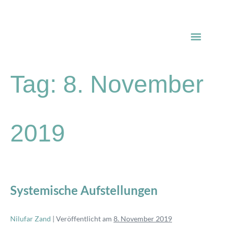
Verbinde dich mit mir
Deep Dive to Rebirth
Über mich
Tag:
8. November
2019
Systemische Aufstellungen
Nilufar Zand
|
Veröffentlicht am
8. November 2019