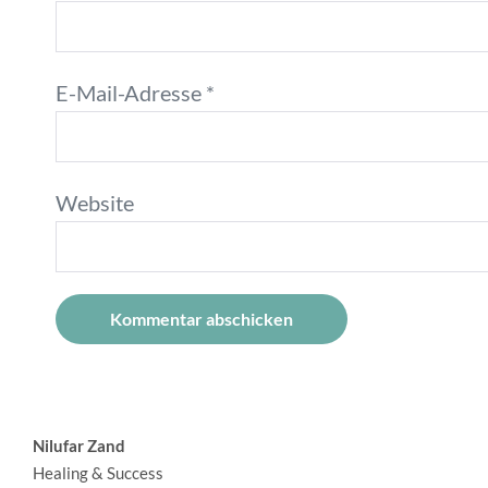
E-Mail-Adresse
*
Website
A
l
Nilufar Zand
t
Healing & Success