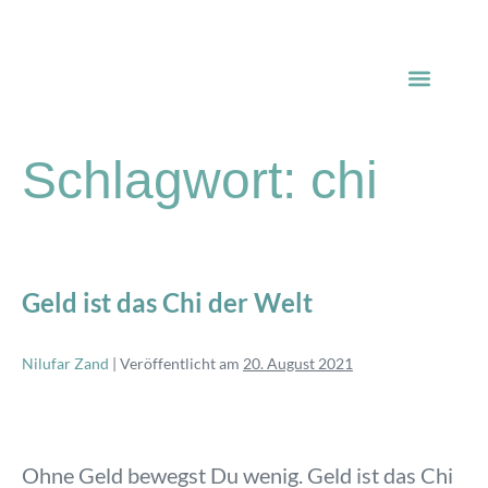
Verbinde dich mit mir
Deep Dive to Rebirth
Über mich
Schlagwort:
chi
Geld ist das Chi der Welt
Nilufar Zand
|
Veröffentlicht am
20. August 2021
Ohne Geld bewegst Du wenig. Geld ist das Chi