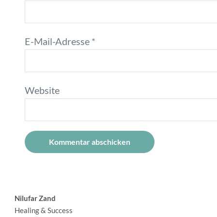
E-Mail-Adresse
*
Website
A
l
Nilufar Zand
t
Healing & Success