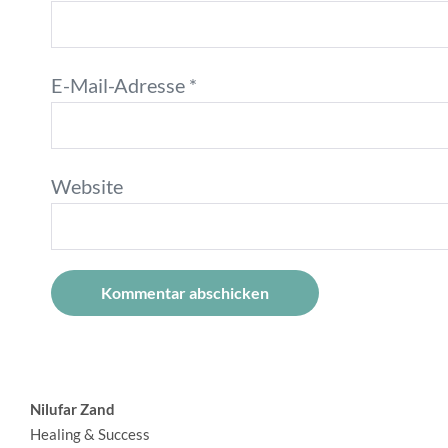
E-Mail-Adresse
*
Website
A
l
Nilufar Zand
t
Healing & Success